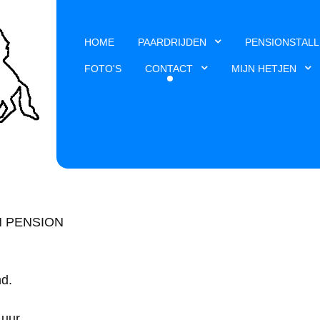
HOME
PAARDRIJDEN
PENSIONSTALL
FOTO'S
CONTACT
MIJN HETJEN
N PENSION
nd.
 uur